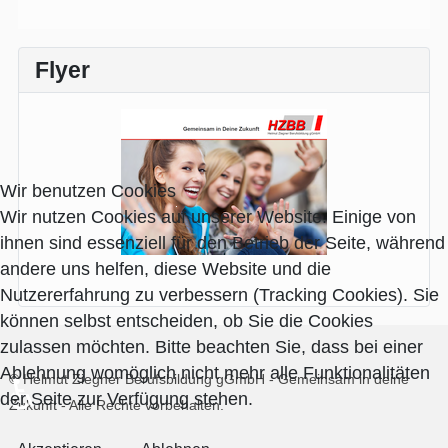
Flyer
Wir benutzen Cookies
Wir nutzen Cookies auf unserer Website. Einige von
ihnen sind essenziell für den Betrieb der Seite, während
andere uns helfen, diese Website und die
Nutzererfahrung zu verbessern (Tracking Cookies). Sie
können selbst entscheiden, ob Sie die Cookies
zulassen möchten. Bitte beachten Sie, dass bei einer
Ablehnung womöglich nicht mehr alle Funktionalitäten
© Helmut Ziegner Berufsbildung gGmbH - Gemeinsam in deine
♿
der Seite zur Verfügung stehen.
Zukunft -
Alle Rechte vorbehalten.