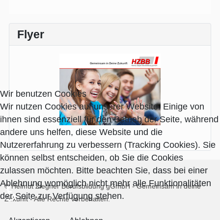
Flyer
Wir benutzen Cookies
Wir nutzen Cookies auf unserer Website. Einige von
ihnen sind essenziell für den Betrieb der Seite, während
andere uns helfen, diese Website und die
Nutzererfahrung zu verbessern (Tracking Cookies). Sie
können selbst entscheiden, ob Sie die Cookies
zulassen möchten. Bitte beachten Sie, dass bei einer
Ablehnung womöglich nicht mehr alle Funktionalitäten
© Helmut Ziegner Berufsbildung gGmbH - Gemeinsam in deine
♿
der Seite zur Verfügung stehen.
Zukunft -
Alle Rechte vorbehalten.