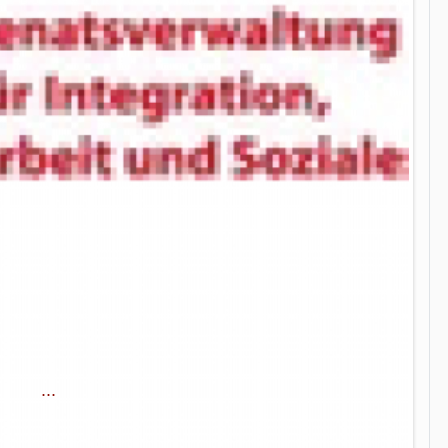
...
...
...
...
...