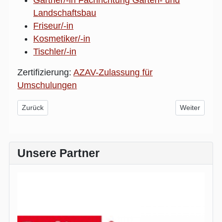
Landschaftsbau
Friseur/-in
Kosmetiker/-in
Tischler/-in
Zertifizierung:
AZAV-Zulassung für
Umschulungen
Vorheriger Beitrag: Jugendberufshilfe
Nächster Beit
Zurück
Weiter
Unsere Partner